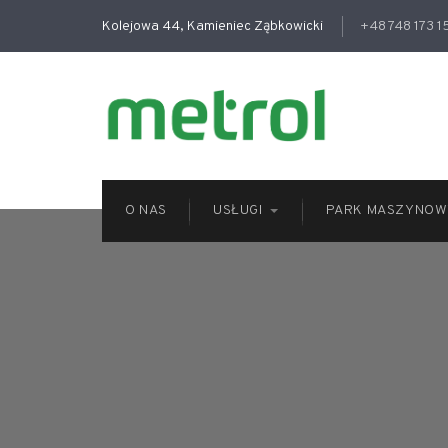
Kolejowa 44, Kamieniec Ząbkowicki
+48 748 173 1
O NAS
USŁUGI
PARK MASZYNOW