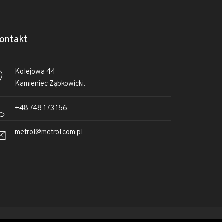
ontakt
Kolejowa 44,
Kamieniec Ząbkowicki.
+48 748 173 156
metrol@metrol.com.pl