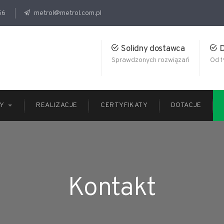
56
metrol@metrol.com.pl
Solidny dostawca
D
Sprawdzonych rozwiązań
Od 1
Y
REALIZACJE
CERTYFIKATY
DOTACJE
Kontakt