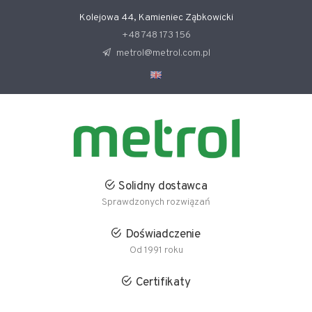
Kolejowa 44, Kamieniec Ząbkowicki
+48 748 173 156
metrol@metrol.com.pl
Solidny dostawca
Sprawdzonych rozwiązań
Doświadczenie
Od 1991 roku
Certifikaty