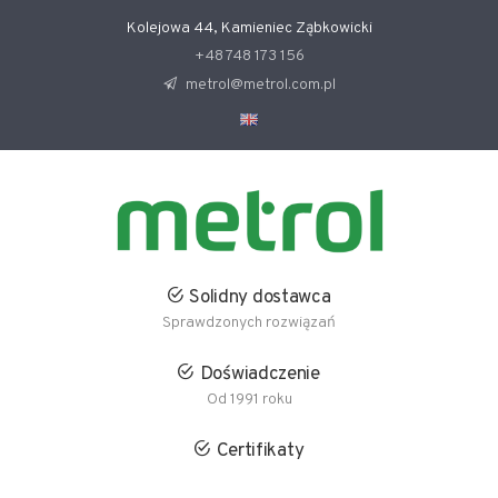
Kolejowa 44, Kamieniec Ząbkowicki
+48 748 173 156
metrol@metrol.com.pl
Solidny dostawca
Sprawdzonych rozwiązań
Doświadczenie
Od 1991 roku
Certifikaty